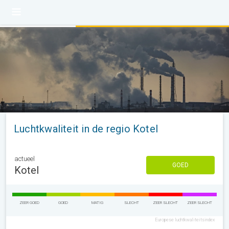
Luchtkwaliteit in de regio Kotel
actueel
GOED
Kotel
ZEER GOED
GOED
MATIG
SLECHT
ZEER SLECHT
ZEER SLECHT
Europese luchtkwaliteitsindex