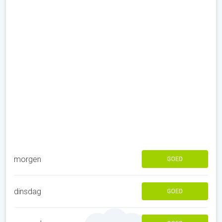
morgen
GOED
dinsdag
GOED