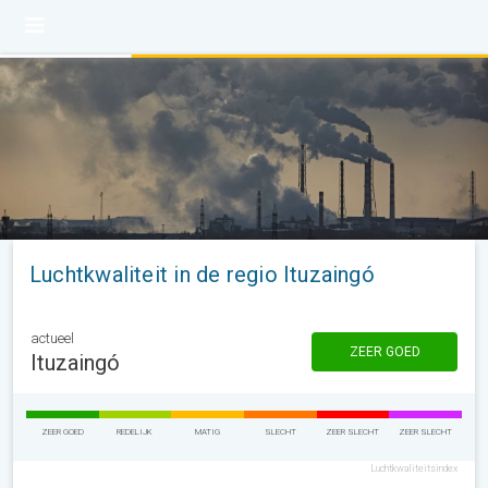
Luchtkwaliteit in de regio Ituzaingó
actueel
ZEER GOED
Ituzaingó
ZEER GOED
REDELIJK
MATIG
SLECHT
ZEER SLECHT
ZEER SLECHT
Luchtkwaliteitsindex