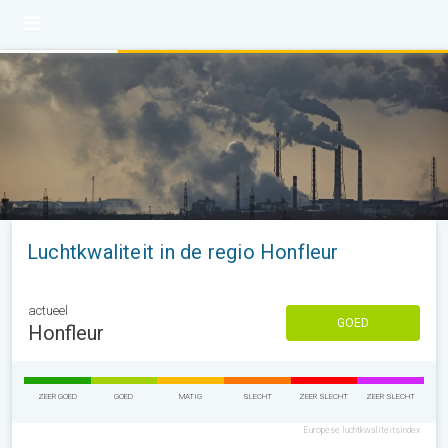
Luchtkwaliteit in de regio Honfleur
actueel
GOED
Honfleur
ZEER GOED
GOED
MATIG
SLECHT
ZEER SLECHT
ZEER SLECHT
Europese luchtkwaliteitsindex