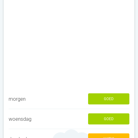
morgen
GOED
woensdag
GOED