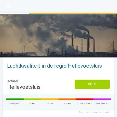
Luchtkwaliteit in de regio Hellevoetsluis
actueel
GOED
Hellevoetsluis
ZEER GOED
GOED
MATIG
SLECHT
ZEER SLECHT
ZEER SLECHT
Europese luchtkwaliteitsindex