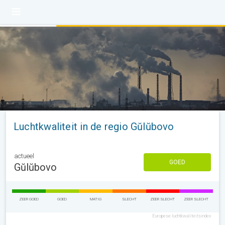
Luchtkwaliteit in de regio Gŭlŭbovo
actueel
GOED
Gŭlŭbovo
ZEER GOED
GOED
MATIG
SLECHT
ZEER SLECHT
ZEER SLECHT
Europese luchtkwaliteitsindex