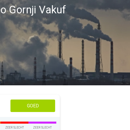
io Gornji Vakuf
GOED
ZEER SLECHT
ZEER SLECHT