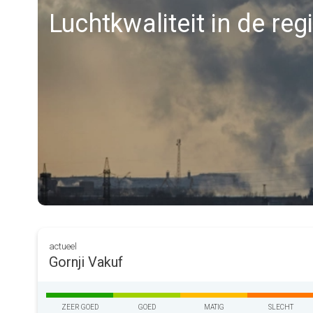
Luchtkwaliteit in de reg
actueel
Gornji Vakuf
ZEER GOED
GOED
MATIG
SLECHT