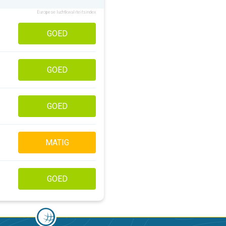
Europese luchtkwaliteitsindex
GOED
GOED
GOED
MATIG
GOED