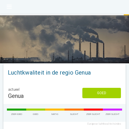
Luchtkwaliteit in de regio Genua
actueel
GOED
Genua
ZEER GOED
GOED
MATIG
SLECHT
ZEER SLECHT
ZEER SLECHT
Europese luchtkwaliteitsindex