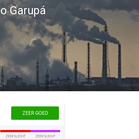
gio Garupá
ZEER GOED
ZEER SLECHT
ZEER SLECHT