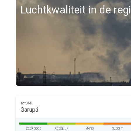
Luchtkwaliteit in de re
actueel
Garupá
ZEER GOED
REDELIJK
MATIG
SLECHT