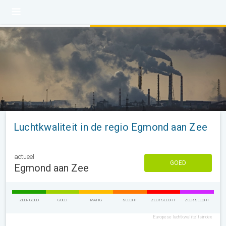
Luchtkwaliteit in de regio Egmond aan Zee
actueel
GOED
Egmond aan Zee
ZEER GOED
GOED
MATIG
SLECHT
ZEER SLECHT
ZEER SLECHT
Europese luchtkwaliteitsindex