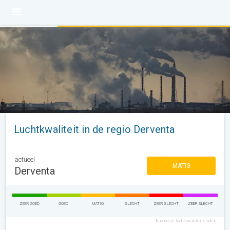
Luchtkwaliteit in de regio Derventa
actueel
MATIG
Derventa
ZEER GOED
GOED
MATIG
SLECHT
ZEER SLECHT
ZEER SLECHT
Europese luchtkwaliteitsindex