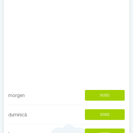
morgen
GOED
duminică
GOED