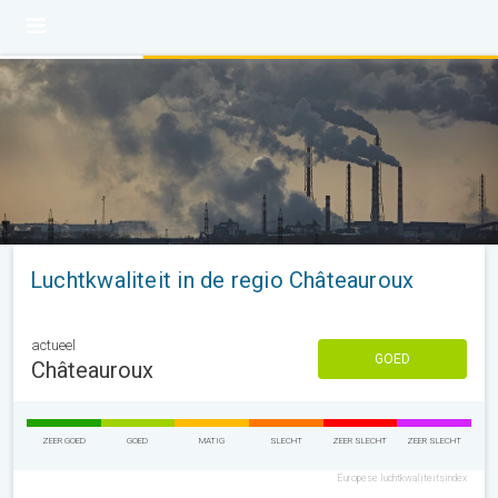
Luchtkwaliteit in de regio Châteauroux
actueel
GOED
Châteauroux
ZEER GOED
GOED
MATIG
SLECHT
ZEER SLECHT
ZEER SLECHT
Europese luchtkwaliteitsindex