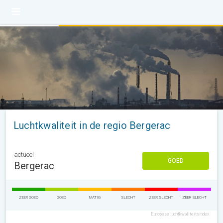
Luchtkwaliteit in de regio Bergerac
actueel
GOED
Bergerac
ZEER GOED
GOED
MATIG
SLECHT
ZEER SLECHT
ZEER SLECHT
Europese luchtkwaliteitsindex