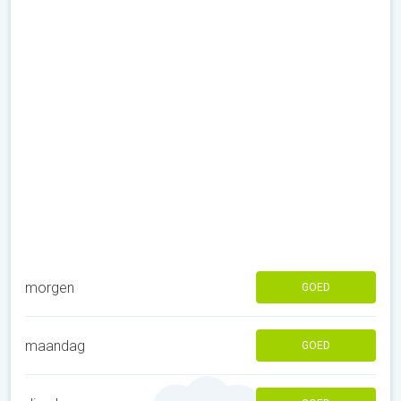
morgen
GOED
maandag
GOED