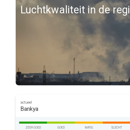
Luchtkwaliteit in de re
actueel
Bankya
ZEER GOED
GOED
MATIG
SLECHT