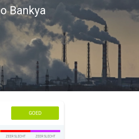
gio Bankya
GOED
ZEER SLECHT
ZEER SLECHT