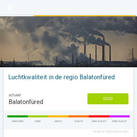
Luchtkwaliteit in de regio Balatonfüred
actueel
GOED
Balatonfüred
ZEER GOED
GOED
MATIG
SLECHT
ZEER SLECHT
ZEER SLECHT
Europese luchtkwaliteitsindex