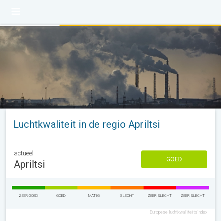
Luchtkwaliteit in de regio Apriltsi
actueel
GOED
Apriltsi
ZEER GOED
GOED
MATIG
SLECHT
ZEER SLECHT
ZEER SLECHT
Europese luchtkwaliteitsindex