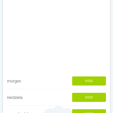
morgen
GOED
niedziela
GOED