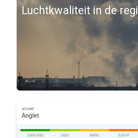
Luchtkwaliteit in de reg
actueel
Anglet
ZEER GOED
GOED
MATIG
SLECHT