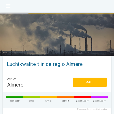
Luchtkwaliteit in de regio Almere
actueel
MATIG
Almere
ZEER GOED
GOED
MATIG
SLECHT
ZEER SLECHT
ZEER SLECHT
Europese luchtkwaliteitsindex