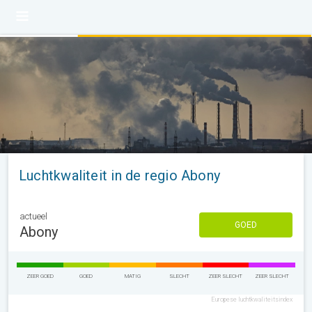
Luchtkwaliteit in de regio Abony
actueel
GOED
Abony
ZEER GOED
GOED
MATIG
SLECHT
ZEER SLECHT
ZEER SLECHT
Europese luchtkwaliteitsindex