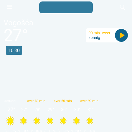
Vogošća
27
°
90-min.-weer
zonnig
10:30
actueel
over 30 min.
over 60 min.
over 90 min.
27
°
27
°
28
°
29
°
30
°
30
°
31
°
 10 % 
 10 % 
 10 % 
 10 % 
 10 % 
 20 % 
 20 % 