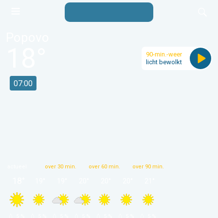
Popovo
18
°
90-min.-weer
licht bewolkt
07:00
actueel
over 30 min.
over 60 min.
over 90 min.
18
°
19
°
19
°
20
°
20
°
20
°
21
°
 5 % 
 5 % 
 5 % 
 5 % 
 5 % 
 5 % 
 5 % 