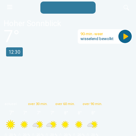
Hoher Sonnblick
7
°
90-min.-weer
wisselend bewolkt
12:30
actueel
over 30 min.
over 60 min.
over 90 min.
7
°
7
°
7
°
7
°
8
°
8
°
8
°
 20 % 
 20 % 
 20 % 
 20 % 
 20 % 
 20 % 
 20 % 