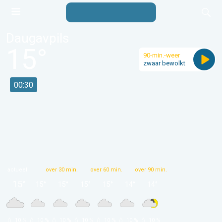
Daugavpils
15
°
90-min.-weer
zwaar bewolkt
00:30
actueel
over 30 min.
over 60 min.
over 90 min.
15
°
15
°
15
°
15
°
15
°
14
°
14
°
 10 % 
 10 % 
 10 % 
 10 % 
 10 % 
 10 % 
 10 % 